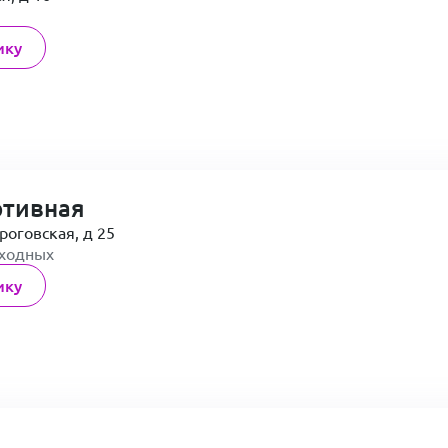
ику
ртивная
роговская, д 25
ыходных
ику