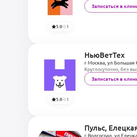
Записаться в клин
5.0
1
НьюВетТех
г Москва, ул Большая 
Круглосуточно, без в
Записаться в клин
5.0
1
Пульс, Елецка
г Волгоград, ул Елецка