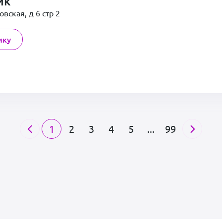
ик
овская, д 6 стр 2
ику
1
2
3
4
5
...
99