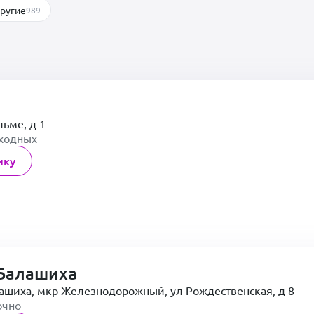
ругие
989
льме, д 1
ыходных
ику
Балашиха
лашиха, мкр Железнодорожный, ул Рождественская, д 8
очно