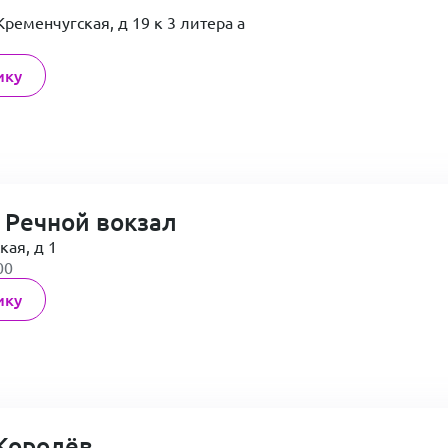
Кременчугская, д 19 к 3 литера а
ику
 Речной вокзал
кая, д 1
00
ику
Королёв