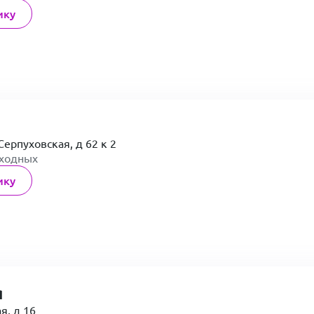
ику
Серпуховская, д 62 к 2
ыходных
ику
я
я, д 16