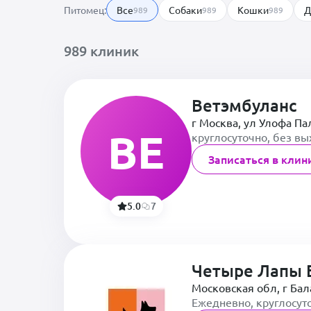
Питомец:
Все
Собаки
Кошки
Д
989
989
989
989 клиник
Ветэмбуланс
г Москва, ул Улофа Па
ВЕ
круглосуточно, без в
Записаться в клин
5.0
7
Четыре Лапы 
Московская обл, г Ба
Ежедневно, круглосут