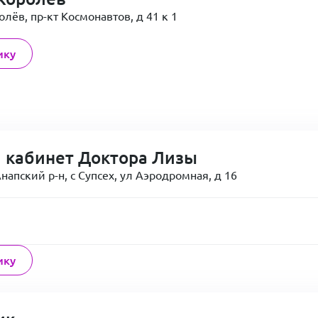
лёв, пр-кт Космонавтов, д 41 к 1
ику
 кабинет Доктора Лизы
напский р-н, с Супсех, ул Аэродромная, д 16
ику