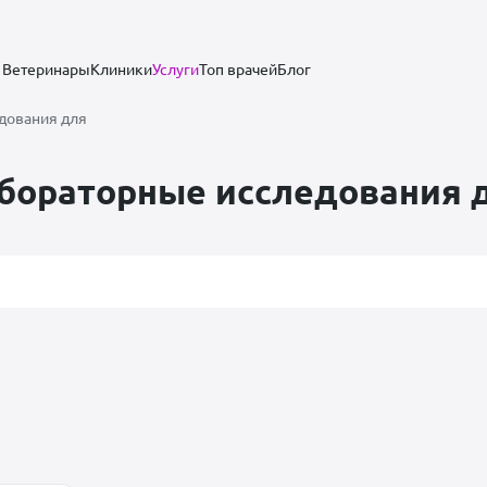
Ветеринары
Клиники
Услуги
Топ врачей
Блог
дования для
бораторные исследования 