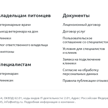
Владельцам питомцев
Документы
етеринарные врачи
Лицензионный договор
ыезд ветеринара на дом
Договор услуг
линики
Пользовательское
соглашение со специалисто
лог ответственного владельца
Условия для специалистов
имптомы
и клиник
Заявка на подключение
клиники
Специалистам
Согласие на обработку
етеринарам
персональных данных
линикам
Правила публикации отзыв
КВЭД 62.01, коды видов IT-деятельности: 2.01, Адрес: Российская Федерация
95
,
info@vetsy.ru
.
Подробная информация о компании
.