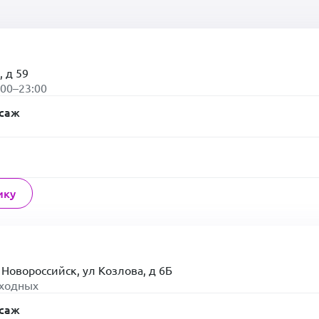
, д 59
:00–23:00
ссаж
ику
 Новороссийск, ул Козлова, д 6Б
ыходных
ссаж