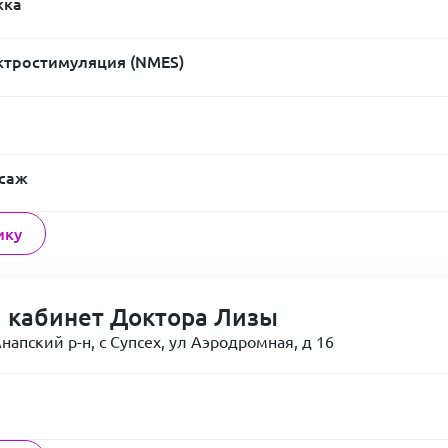
жка
тростимуляция (NMES)
ссаж
ику
 кабинет Доктора Лизы
напский р-н, с Супсех, ул Аэродромная, д 16