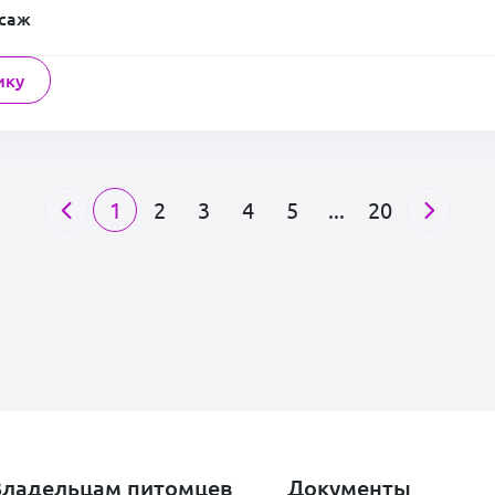
ссаж
ику
1
2
3
4
5
...
20
Владельцам питомцев
Документы