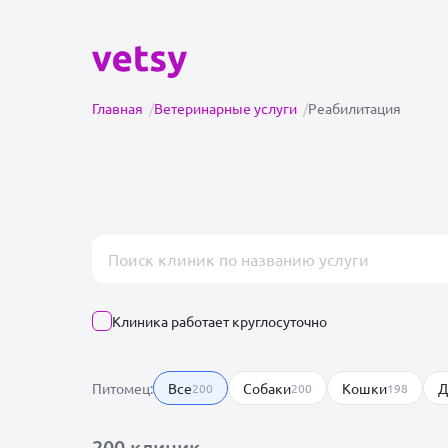
Главная
/
Ветеринарные услуги
/
Реабилитация
Поиск врача или клиники
Клиника работает круглосуточно
Питомец:
Все
Собаки
Кошки
Д
200
200
198
200 клиник