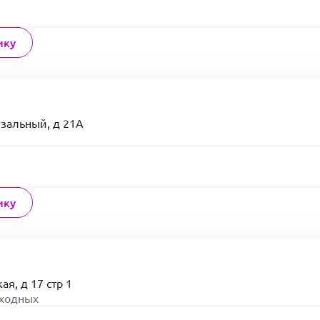
ику
кзальный, д 21А
ику
ая, д 17 стр 1
ыходных