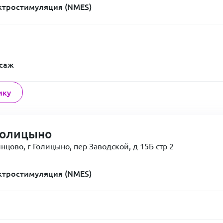
тростимуляция (NMES)
ссаж
ику
Голицыно
нцово, г Голицыно, пер Заводской, д 15Б стр 2
тростимуляция (NMES)