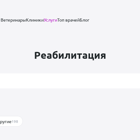
Ветеринары
Клиники
Услуги
Топ врачей
Блог
Реабилитация
ругие
198