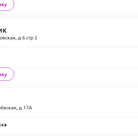
ику
ик
овская, д 6 стр 2
ику
шёвская, д 17А
жка