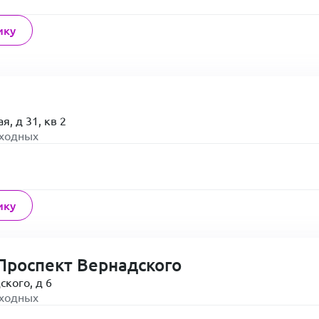
ику
я, д 31, кв 2
ыходных
ику
Проспект Вернадского
ского, д 6
ыходных