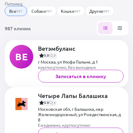
Питомец:
Все
Собаки
Кошки
Другие
987
987
987
987
987 клиник
Ветэмбуланс
ВЕ
5.0
7
г Москва, ул Улофа Пальме, д 1
круглосуточно, без выходных
Записаться в клинику
Четыре Лапы Балашиха
5.0
1
Московская обл, г Балашиха, мкр
Железнодорожный, ул Рождественская, д
8
Ежедневно, круглосуточно