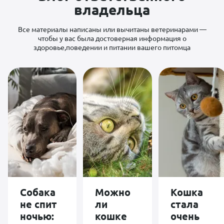
больше таких
владельца
(для меня это
врачей . Ещё
было важно).
раз огромное
Будем
спасибо
Все материалы написаны или вычитаны ветеринарами —
следовать
чтобы у вас была достоверная информация о
назначениям,
спасибо Вам
здоровье,поведении и питании вашего питомца
большое!
Собака
Можно
Кошка
не спит
ли
стала
ночью:
кошке
очень