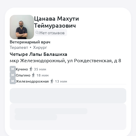
Цанава Махути
Теймуразович
Самые популярные
Нет отзывов
Диетолог
Ветеринарный врач
Терапевт
Терапевт • Хирург
Четыре Лапы Балашиха
мкр Железнодорожный, ул Рождественская, д 8
Анестезиолог
Кучино
35 мин
Вирусолог
Ольгино
18 мин
Врач лабораторной
Железнодорожная
13 мин
диагностики
Загружаем расписание...
Врач Ультразвуковой
диагностики
Врач-гематолог
Гастроэнтеролог
Дерматолог