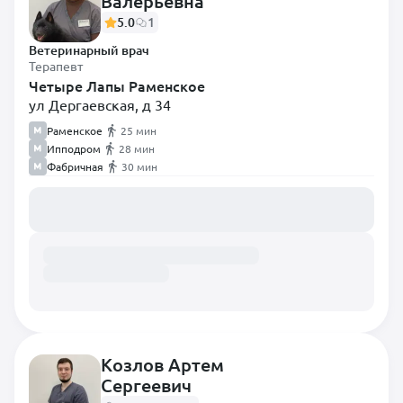
Валерьевна
Стоматолог
5.0
1
Терапевт
Ветеринарный врач
Травматолог
Терапевт
Четыре Лапы Раменское
Уролог
ул Дергаевская, д 34
Хирург
Раменское
25 мин
Ипподром
28 мин
Хирург-эндоскопист
Фабричная
30 мин
Экзотолог
Загружаем расписание...
Эндокринолог
Эпизоотолог
Козлов Артем
Сергеевич