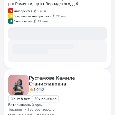
р-н Раменки, пр-кт Вернадского, д 6
Университет
5 мин
Ломоносовский проспект
22 мин
Вавиловская
13 мин
Загружаем расписание...
Рустамова Камила
Станиславовна
5.0
2
Опыт 8 лет
20+ приемов
Ветеринарный врач
Терапевт • Гастроэнтеролог
Четыре Лапы Королёв