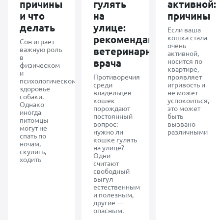
причины
гулять
активной:
и что
на
причины
делать
улице:
Если ваша
рекомендации
кошка стала
Сон играет
очень
важную роль
ветеринарного
активной,
в
врача
носится по
физическом
квартире,
и
Противоречия
проявляет
психологическом
среди
игривость и
здоровье
владельцев
не может
собаки.
кошек
успокоиться,
Однако
порождают
это может
иногда
постоянный
быть
питомцы
вопрос:
вызвано
могут не
нужно ли
различными
спать по
кошке гулять
ночам,
на улице?
скулить,
Одни
ходить
считают
свободный
выгул
естественным
и полезным,
другие —
опасным.