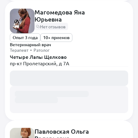
Диетолог
Магомедова Яна
Инфекционист
Юрьевна
Нет отзывов
Кардиолог
Опыт 3 года
Невролог
10+ приемов
Ветеринарный врач
Нефролог
Терапевт • Ратолог
Четыре Лапы Щелково
Онколог
пр-кт Пролетарский, д 7А
Орнитолог
Загружаем расписание...
Ортопед
Офтальмолог
Паразитолог
Пульмонолог
Ратолог
Реаниматолог
Павловская Ольга