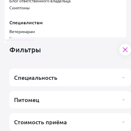
Блог ответственного владельца
Симптомы
Специалистам
Ветеринарам
Клиникам
Документы
Фильтры
Лицензионный договор
Договор услуг
Пользовательское соглашение со специалистом
Условия для специалистов и клиник
Специальность
Заявка на подключение клиники
Согласие на обработку персональных данных
Правила публикации отзывов
Питомец
Контакты
Поддержка пользователей
support@vetsy.ru
Стоимость приёма