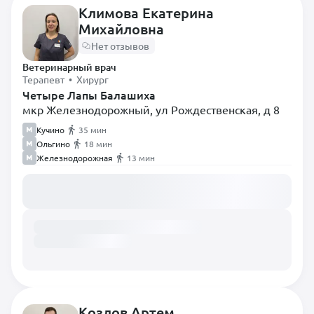
Стоматолог
Климова Екатерина
Терапевт
Михайловна
Нет отзывов
Травматолог
Ветеринарный врач
Уролог
Терапевт • Хирург
Четыре Лапы Балашиха
Хирург
мкр Железнодорожный, ул Рождественская, д 8
Хирург-эндоскопист
Кучино
35 мин
Экзотолог
Ольгино
18 мин
Железнодорожная
13 мин
Эндокринолог
Загружаем расписание...
Эпизоотолог
Козлов Артем