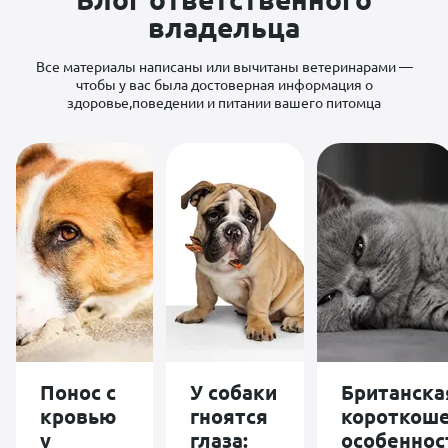
ремиссия 🙏
постараемся
Большое
владельца
привести кота в
спасибо
порядок!
доктору!
Все материалы написаны или вычитаны ветеринарами —
чтобы у вас была достоверная информация о
здоровье,поведении и питании вашего питомца
Понос с
У собаки
Британска
кровью
гноятся
короткоше
у
глаза:
особеннос