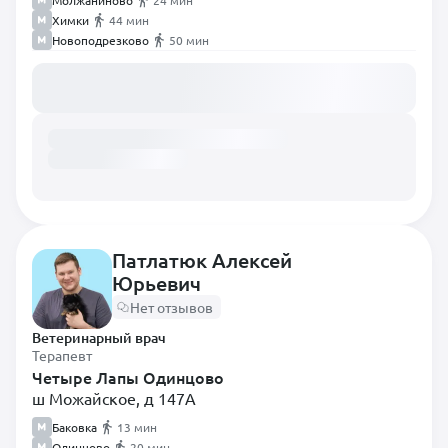
Молжаниново
24 мин
Химки
44 мин
Новоподрезково
50 мин
Загружаем расписание...
Патлатюк Алексей
Юрьевич
Нет отзывов
Ветеринарный врач
Терапевт
Четыре Лапы Одинцово
ш Можайское, д 147А
Баковка
13 мин
Одинцово
20 мин