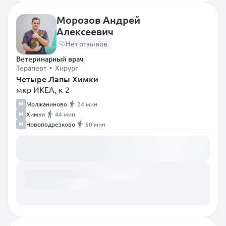
Диетолог
Морозов Андрей
Инфекционист
Алексеевич
Нет отзывов
Кардиолог
Ветеринарный врач
Невролог
Терапевт • Хирург
Четыре Лапы Химки
Нефролог
мкр ИКЕА, к 2
Онколог
Молжаниново
24 мин
Орнитолог
Химки
44 мин
Новоподрезково
50 мин
Ортопед
Загружаем расписание...
Офтальмолог
Паразитолог
Пульмонолог
Ратолог
Реаниматолог