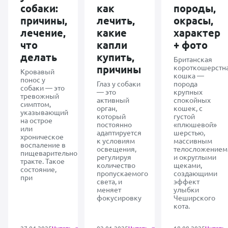
собаки:
как
породы,
причины,
лечить,
окрасы,
лечение,
какие
характер
что
капли
+ фото
делать
купить,
Британская
причины
короткошерстн
Кровавый
кошка —
понос у
Глаз у собаки
порода
собаки — это
— это
крупных
тревожный
активный
спокойных
симптом,
орган,
кошек, с
указывающий
который
густой
на острое
постоянно
«плюшевой»
или
адаптируется
шерстью,
хроническое
к условиям
массивным
воспаление в
освещения,
телосложением
пищеварительном
регулируя
и округлыми
тракте. Такое
количество
щеками,
состояние,
пропускаемого
создающими
при
света, и
эффект
меняет
улыбки
фокусировку
Чеширского
кота.
27.04.2025
02.01.2025
18.08.2025