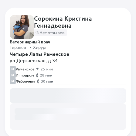
Сорокина Кристина
Геннадьевна
Самые популярные
Нет отзывов
Диетолог
Ветеринарный врач
Терапевт
Терапевт • Хирург
Четыре Лапы Раменское
ул Дергаевская, д 34
Анестезиолог
Раменское
25 мин
Вирусолог
Ипподром
28 мин
Врач лабораторной
Фабричная
30 мин
диагностики
Загружаем расписание...
Врач Ультразвуковой
диагностики
Врач-гематолог
Гастроэнтеролог
Дерматолог