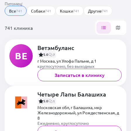
Питомец:
Все
Собаки
Кошки
Другие
741
741
741
741
741 клиника
Ветэмбуланс
ВЕ
5.0
7
г Москва, ул Улофа Пальме, д 1
круглосуточно, без выходных
Записаться в клинику
Четыре Лапы Балашиха
5.0
1
Московская обл, г Балашиха, мкр
Железнодорожный, ул Рождественская, д
8
Ежедневно, круглосуточно