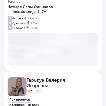
Стоматолог
Терапевт
Четыре Лапы Одинцово
Терапевт
ш Можайское, д 147А
Травматолог
Баковка
13 мин
Одинцово
20 мин
Уролог
Сколково
38 мин
Хирург
Загружаем расписание...
Хирург-эндоскопист
Экзотолог
Эндокринолог
Эпизоотолог
Гарькун Валерия
Игоревна
5.0
1
10+ приемов
Ветеринарный врач