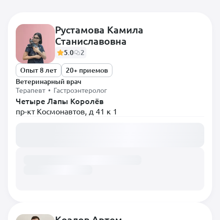
Рустамова Камила
Станиславовна
Самые популярные
5.0
2
Диетолог
Опыт 8 лет
20+ приемов
Терапевт
Ветеринарный врач
Терапевт • Гастроэнтеролог
Анестезиолог
Четыре Лапы Королёв
пр-кт Космонавтов, д 41 к 1
Вирусолог
Загружаем расписание...
Врач лабораторной
диагностики
Врач Ультразвуковой
диагностики
Врач-гематолог
Гастроэнтеролог
Дерматолог
Козлов Артем