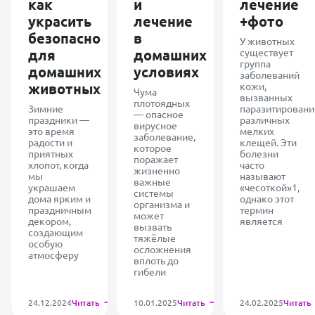
как
и
лечение
обнаружились
паразиты,
украсить
лечение
+фото
которые и
безопасно
в
давали такую
У животных
сложную
для
домашних
существует
картину. Сейчас
группа
домашних
условиях
щенок уже
заболеваний
чувствует себя
животных
кожи,
Чума
намного лучше:
вызванных
плотоядных
хороший
Зимние
паразитирован
— опасное
аппетит,
праздники —
различных
вирусное
активность,
это время
мелких
заболевание,
нормализуется
радости и
клещей. Эти
которое
стул, наконец-
приятных
болезни
поражает
то появляется
хлопот, когда
часто
жизненно
стабильность.
мы
называют
важные
Отдельно хочу
украшаем
«чесоткой»1,
системы
отметить очень
дома ярким и
однако этот
организма и
внимательное
праздничным
термин
может
отношение,
декором,
является
вызвать
спокойствие и
создающим
тяжёлые
адекватный
особую
осложнения
подход без
атмосферу
вплоть до
лишней паники.
гибели
Когда ты
переживаешь
за маленького
24.12.2024
Читать
10.01.2025
Читать
24.02.2025
Читать
щенка, это