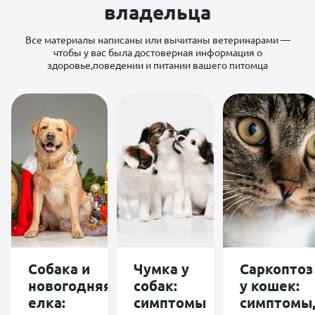
клинике
владельца
обнаружили
инфекцию, но
восстановления
Все материалы написаны или вычитаны ветеринарами —
же вообще не
чтобы у вас была достоверная информация о
было, слизь,
здоровье,поведении и питании вашего питомца
кровь,
бессонные
ночи и
бесконечные
переживания.
Любовь
Игоревна не
просто
назначила
лечение, а
действительно
вела нас,
спокойно всё
объясняла,
корректировала
питание,
поддерживала
и помогла найти
Собака и
Чумка у
Саркоптоз
причину
новогодняя
собак:
у кошек:
проблемы. В
итоге по
елка:
симптомы
симптомы
анализам