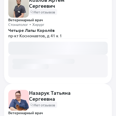
Сергеевич
Диетолог
Нет отзывов
Инфекционист
Ветеринарный врач
Кардиолог
Стоматолог • Хирург
Четыре Лапы Королёв
Невролог
пр-кт Космонавтов, д 41 к 1
Нефролог
Загружаем расписание...
Онколог
Орнитолог
Ортопед
Офтальмолог
Паразитолог
Пульмонолог
Назарук Татьяна
Сергеевна
Ратолог
Нет отзывов
Реаниматолог
Ветеринарный врач