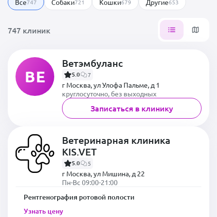
Все
Собаки
Кошки
Другие
747
721
679
653
747 клиник
Ветэмбуланс
ВЕ
5.0
7
г Москва, ул Улофа Пальме, д 1
круглосуточно, без выходных
Записаться в клинику
Ветеринарная клиника
KIS.VET
5.0
5
г Москва, ул Мишина, д 22
Пн-Вс 09:00-21:00
Рентгенография ротовой полости
Узнать цену