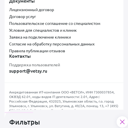
Документы
Лицензионный договор
Договор услуг
Пользовательское соглашение со специалистом
Условия для специалистов и клиник
Заявка на подключение клиники
Согласие на обработку персональных данных
Правила публикации отзывов
Контакты
Поддержка пользователей
support@vetsy.ru
Аккредитованная ИТ-компания ООО «ВЕТСИ», ИНН 7300037854,
ОКВЭД 62.01, коды видов IT-деятельности: 2.01, Адрес:
Российская Федерация, 432025, Ульяновская область, г.о. город
Ульяновск, г. Ульяновск, ул. Ватутина, д. 49/2А, помещ. 13,
+7 (495)
659-93-95
,
info@vetsy.ru
.
Подробная информация о компании
.
Фильтры
Политика конфиденциальности