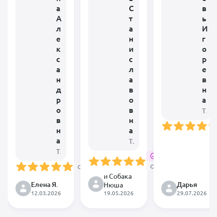
а
С
в
А
т
ь
л
а
И
е
н
г
к
и
о
с
с
р
а
л
е
н
а
в
д
в
н
р
о
а
о
в
Терапевт • Гастроэнтеролог • Нефролог • Хирург
в
н
н
а
Очень много
а
Терапевт
ветеринаров
Терапевт • Анестезиолог • Невролог
никто не мог
Проверен
помочь. Очень
Онлайн
повезло, что
Онлайн
подруга
Уже год
и Собака
Прежде, хочу
посоветовала
прошел со дня
отметить
Елена Я.
Дарья
Нюша
замечательно
консультации.Мопс
невероятное
12.03.2026
19.05.2026
29.07.2026
ветеринара,
Нюша
удобство
которая
чувствует себя
пользования
рассказывает и
хорошо.Хотя
агрегатора