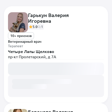
Гарькун Валерия
Игоревна
Самые популярные
5.0
1
Диетолог
10+ приемов
Терапевт
Ветеринарный врач
Терапевт
Анестезиолог
Четыре Лапы Щелково
пр-кт Пролетарский, д 7А
Вирусолог
Загружаем расписание...
Врач лабораторной
диагностики
Врач Ультразвуковой
диагностики
Врач-гематолог
Гастроэнтеролог
Дерматолог
Баранова Валерия