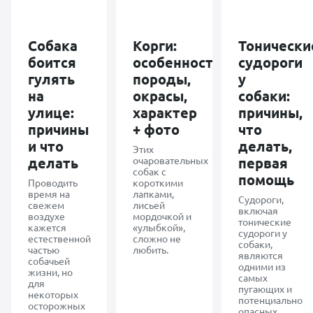
лечения
питомца; даны
исчерпывающие
рекомендации.
Собака
Корги:
Тонически
У кота
боится
особенности
судороги
диагностировали
экструзию и
гулять
породы,
у
наши врачи, я
на
окрасы,
собаки:
живу в СПб,
рекомендовали
улице:
характер
причины,
оперативное
причины
+ фото
что
лечение. Но кот
активен, ест,
и что
делать,
Этих
все дела делает
делать
очаровательных
первая
по часам, и я
собак с
усомнилась в
помощь
Проводить
короткими
поспешности
время на
лапками,
принятия
Судороги,
свежем
лисьей
решения по
включая
воздухе
мордочкой и
тому поводу. С
тонические
кажется
«улыбкой»,
Лианой
судороги у
естественной
сложно не
Александровной
собаки,
частью
любить.
мы обсудили
являются
собачьей
всю тактику
одними из
жизни, но
консервативного
самых
для
лечения. Как и
пугающих и
некоторых
когда
потенциально
осторожных
необходимо
опасных