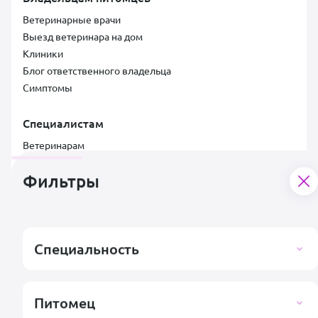
Ветеринарные врачи
Выезд ветеринара на дом
Клиники
Блог ответственного владельца
Симптомы
Специалистам
Ветеринарам
Клиникам
Документы
Фильтры
Лицензионный договор
Договор услуг
Пользовательское соглашение со специалистом
Специальность
Условия для специалистов и клиник
Заявка на подключение клиники
Согласие на обработку персональных данных
Правила публикации отзывов
Питомец
Контакты