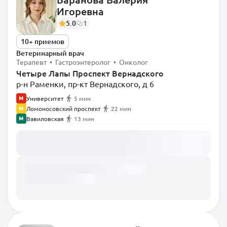
Игоревна
Диетолог
5.0
1
Инфекционист
10+ приемов
Кардиолог
Ветеринарный врач
Невролог
Терапевт • Гастроэнтеролог • Онколог
Четыре Лапы Проспект Вернадского
Нефролог
р-н Раменки, пр-кт Вернадского, д 6
Онколог
Университет
5 мин
Ломоносовский проспект
22 мин
Орнитолог
Вавиловская
13 мин
Ортопед
Загружаем расписание...
Офтальмолог
Паразитолог
Пульмонолог
Ратолог
Реаниматолог