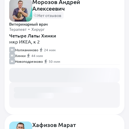
Морозов Андрей
Стоматолог
Алексеевич
Терапевт
Нет отзывов
Травматолог
Ветеринарный врач
Терапевт • Хирург
Уролог
Четыре Лапы Химки
Хирург
мкр ИКЕА, к 2
Хирург-эндоскопист
Молжаниново
24 мин
Химки
44 мин
Экзотолог
Новоподрезково
50 мин
Эндокринолог
Загружаем расписание...
Эпизоотолог
Хафизов Марат