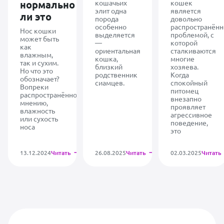
нормально
кошачьих
кошек
элит одна
является
ли это
порода
довольно
особенно
распространённ
Нос кошки
выделяется
проблемой, с
может быть
—
которой
как
ориентальная
сталкиваются
влажным,
кошка,
многие
так и сухим.
близкий
хозяева.
Но что это
родственник
Когда
обозначает?
сиамцев.
спокойный
Вопреки
питомец
распространённому
внезапно
мнению,
проявляет
влажность
агрессивное
или сухость
поведение,
носа
это
13.12.2024
Читать
26.08.2025
Читать
02.03.2025
Читать