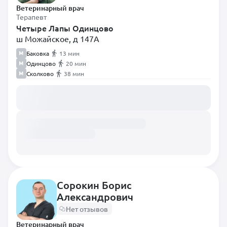
Стоматолог
Ветеринарный врач
Терапевт
Терапевт
Четыре Лапы Одинцово
Травматолог
ш Можайское, д 147А
Уролог
Баковка
13 мин
Одинцово
20 мин
Хирург
Сколково
38 мин
Хирург-эндоскопист
Загружаем расписание...
Экзотолог
Эндокринолог
Эпизоотолог
Сорокин Борис
Александрович
Нет отзывов
Ветеринарный врач