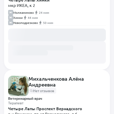
мкр ИКЕА, к 2
Молжаниново
24 мин
Химки
44 мин
Новоподрезково
50 мин
Загружаем расписание...
Михальченкова Алёна
Андреевна
Нет отзывов
Ветеринарный врач
Терапевт
Четыре Лапы Проспект Вернадского
р-н Раменки, пр-кт Вернадского, д 6