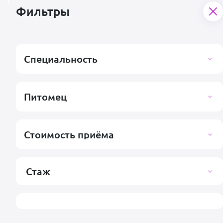
Лицензионный договор
Фильтры
Договор услуг
Пользовательское соглашение со специалистом
Условия для специалистов и клиник
Заявка на подключение клиники
Специальность
Согласие на обработку персональных данных
Правила публикации отзывов
Контакты
Питомец
Поддержка пользователей
support@vetsy.ru
Стоимость приёма
Аккредитованная ИТ-компания ООО «ВЕТСИ», ИНН 7300037854,
ОКВЭД 62.01, коды видов IT-деятельности: 2.01, Адрес:
Российская Федерация, 432025, Ульяновская область, г.о. город
Стаж
Ульяновск, г. Ульяновск, ул. Ватутина, д. 49/2А, помещ. 13,
+7 (495)
659-93-95
,
info@vetsy.ru
.
Подробная информация о компании
.
Политика конфиденциальности
Пользовательское соглашение