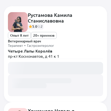
Рустамова Камила
Станиславовна
Самые популярные
5.0
2
Диетолог
Опыт 8 лет
20+ приемов
Терапевт
Ветеринарный врач
Терапевт • Гастроэнтеролог
Анестезиолог
Четыре Лапы Королёв
пр-кт Космонавтов, д 41 к 1
Вирусолог
Загружаем расписание...
Врач лабораторной
диагностики
Врач Ультразвуковой
диагностики
Врач-гематолог
Гастроэнтеролог
Дерматолог
Хрисанова Наталья