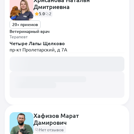
Дмитриевна
Диетолог
5.0
2
Инфекционист
20+ приемов
Кардиолог
Ветеринарный врач
Невролог
Терапевт
Четыре Лапы Щелково
Нефролог
пр-кт Пролетарский, д 7А
Онколог
Загружаем расписание...
Орнитолог
Ортопед
Офтальмолог
Паразитолог
Пульмонолог
Хафизов Марат
Ратолог
Дамирович
Реаниматолог
Нет отзывов