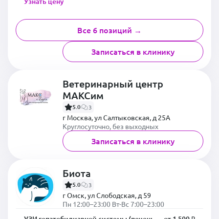
Узнать цену
Все 6 позиций →
Записаться в клинику
Ветеринарный центр
МАКСим
5.0
3
г Москва, ул Салтыковская, д 25А
Круглосуточно, без выходных
Записаться в клинику
Биота
5.0
3
г Омск, ул Слободская, д 59
Пн 12:00–23:00 Вт-Вс 7:00–23:00
УЗИ гепатобилиарной системы (печень,
от 1 500 ₽