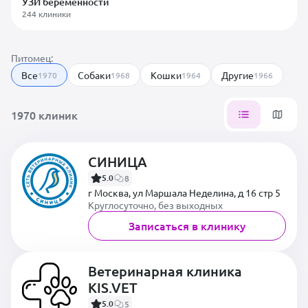
УЗИ беременности
244 клиники
Питомец:
Все
Собаки
Кошки
Другие
1970
1968
1964
1966
1970 клиник
СИНИЦА
5.0
8
г Москва, ул Маршала Неделина, д 16 стр 5
Круглосуточно, без выходных
Записаться в клинику
Ветеринарная клиника
KIS.VET
5.0
5