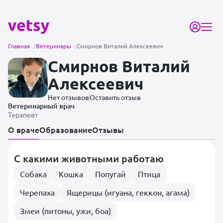
Главная
/
Ветеринары
/
Смирнов Виталий Алексеевич
Смирнов Виталий
Алексеевич
Нет отзывов
Оставить отзыв
Ветеринарный врач
Терапевт
О враче
Образование
Отзывы
С какими животными работаю
Собака
Кошка
Попугай
Птица
Черепаха
Ящерицы (игуана, геккон, агама)
Змеи (питоны, ужи, боа)